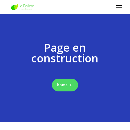
Skip
Men
to
main
content
Page en
construction
home ＞